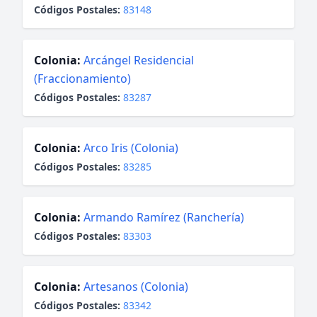
Códigos Postales:
83148
Colonia:
Arcángel Residencial
(Fraccionamiento)
Códigos Postales:
83287
Colonia:
Arco Iris (Colonia)
Códigos Postales:
83285
Colonia:
Armando Ramírez (Ranchería)
Códigos Postales:
83303
Colonia:
Artesanos (Colonia)
Códigos Postales:
83342