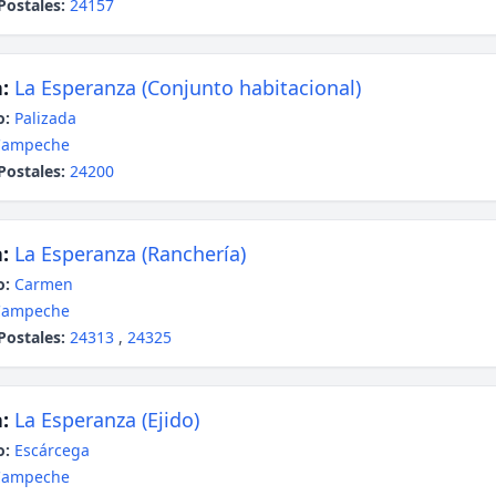
Postales:
24157
:
La Esperanza (Conjunto habitacional)
o:
Palizada
Campeche
Postales:
24200
:
La Esperanza (Ranchería)
o:
Carmen
Campeche
Postales:
24313
,
24325
:
La Esperanza (Ejido)
o:
Escárcega
Campeche