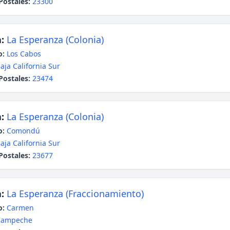
Postales:
23300
:
La Esperanza (Colonia)
o:
Los Cabos
aja California Sur
Postales:
23474
:
La Esperanza (Colonia)
o:
Comondú
aja California Sur
Postales:
23677
:
La Esperanza (Fraccionamiento)
o:
Carmen
Campeche