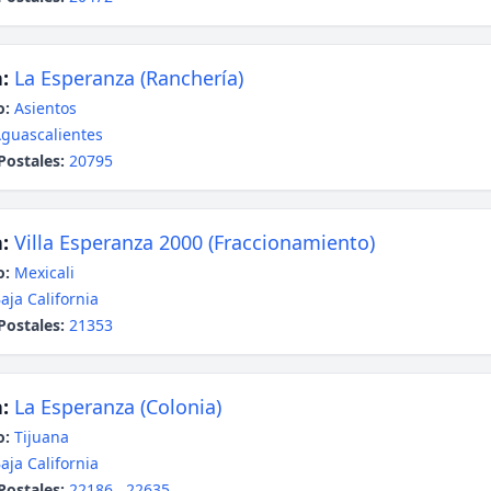
:
La Esperanza (Ranchería)
o:
Asientos
guascalientes
Postales:
20795
:
Villa Esperanza 2000 (Fraccionamiento)
o:
Mexicali
aja California
Postales:
21353
:
La Esperanza (Colonia)
o:
Tijuana
aja California
Postales:
22186
,
22635