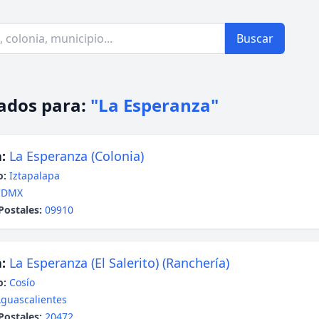
Buscar
ados para:
"La Esperanza"
:
La Esperanza (Colonia)
o:
Iztapalapa
CDMX
Postales:
09910
:
La Esperanza (El Salerito) (Ranchería)
o:
Cosío
guascalientes
Postales:
20472