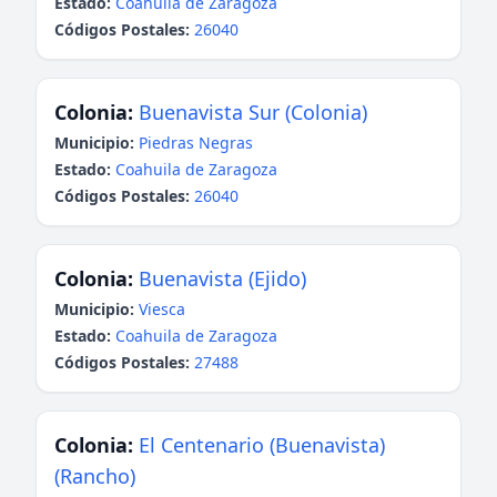
Estado:
Coahuila de Zaragoza
Códigos Postales:
26040
Colonia:
Buenavista Sur (Colonia)
Municipio:
Piedras Negras
Estado:
Coahuila de Zaragoza
Códigos Postales:
26040
Colonia:
Buenavista (Ejido)
Municipio:
Viesca
Estado:
Coahuila de Zaragoza
Códigos Postales:
27488
Colonia:
El Centenario (Buenavista)
(Rancho)