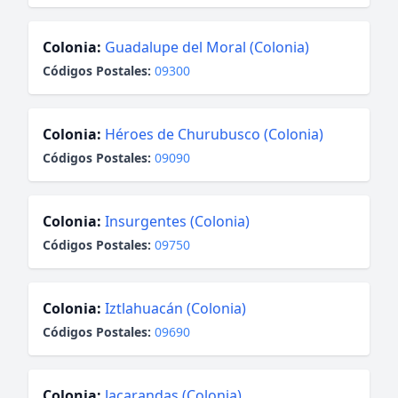
Colonia:
Guadalupe del Moral (Colonia)
Códigos Postales:
09300
Colonia:
Héroes de Churubusco (Colonia)
Códigos Postales:
09090
Colonia:
Insurgentes (Colonia)
Códigos Postales:
09750
Colonia:
Iztlahuacán (Colonia)
Códigos Postales:
09690
Colonia:
Jacarandas (Colonia)