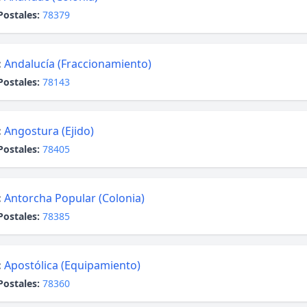
Postales:
78379
:
Andalucía (Fraccionamiento)
Postales:
78143
:
Angostura (Ejido)
Postales:
78405
:
Antorcha Popular (Colonia)
Postales:
78385
:
Apostólica (Equipamiento)
Postales:
78360