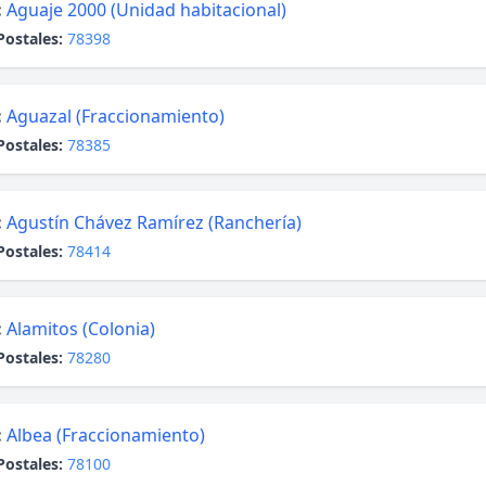
:
Aguaje 2000 (Unidad habitacional)
Postales:
78398
:
Aguazal (Fraccionamiento)
Postales:
78385
:
Agustín Chávez Ramírez (Ranchería)
Postales:
78414
:
Alamitos (Colonia)
Postales:
78280
:
Albea (Fraccionamiento)
Postales:
78100