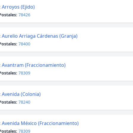
:
Arroyos (Ejido)
Postales:
78426
:
Aurelio Arriaga Cárdenas (Granja)
Postales:
78400
:
Avantram (Fraccionamiento)
Postales:
78309
:
Avenida (Colonia)
Postales:
78240
:
Avenida México (Fraccionamiento)
Postales:
78309