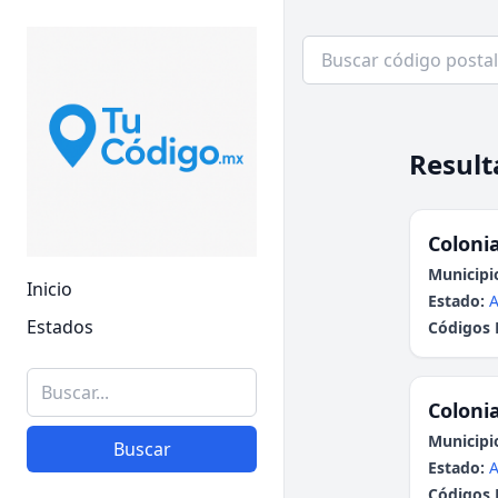
Result
Colonia
Municipi
Inicio
Estado:
A
Estados
Códigos 
Colonia
Municipi
Buscar
Estado:
A
Códigos 