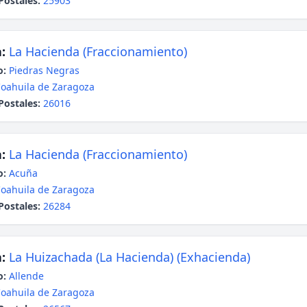
Postales:
25903
:
La Hacienda (Fraccionamiento)
o:
Piedras Negras
oahuila de Zaragoza
Postales:
26016
:
La Hacienda (Fraccionamiento)
o:
Acuña
oahuila de Zaragoza
Postales:
26284
:
La Huizachada (La Hacienda) (Exhacienda)
o:
Allende
oahuila de Zaragoza