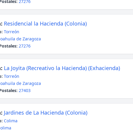
Postales:
27276
:
Residencial la Hacienda (Colonia)
o:
Torreón
oahuila de Zaragoza
Postales:
27276
:
La Joyita (Recreativo la Hacienda) (Exhacienda)
o:
Torreón
oahuila de Zaragoza
Postales:
27403
:
Jardines de La Hacienda (Colonia)
o:
Colima
olima