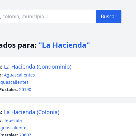
Buscar
ados para:
"La Hacienda"
:
La Hacienda (Condominio)
o:
Aguascalientes
guascalientes
Postales:
20190
:
La Hacienda (Colonia)
o:
Tepezalá
guascalientes
Postales:
20607