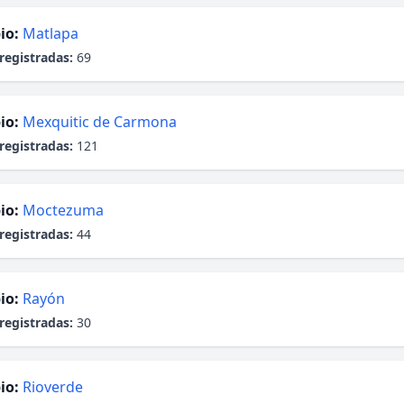
io:
Matlapa
registradas:
69
io:
Mexquitic de Carmona
registradas:
121
io:
Moctezuma
registradas:
44
io:
Rayón
registradas:
30
io:
Rioverde