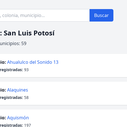
Buscar
: San Luis Potosí
unicipios: 59
io:
Ahualulco del Sonido 13
registradas:
93
io:
Alaquines
registradas:
58
io:
Aquismón
registradas:
197