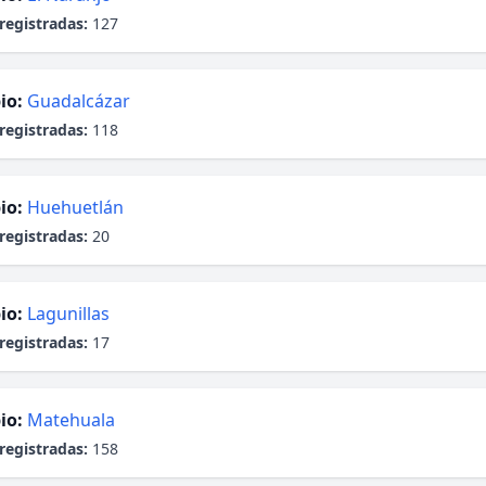
registradas:
127
io:
Guadalcázar
registradas:
118
io:
Huehuetlán
registradas:
20
io:
Lagunillas
registradas:
17
io:
Matehuala
registradas:
158