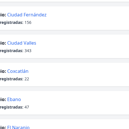
io:
Ciudad Fernández
registradas:
156
io:
Ciudad Valles
registradas:
343
io:
Coxcatlán
registradas:
22
io:
Ebano
registradas:
47
io:
El Naranjo