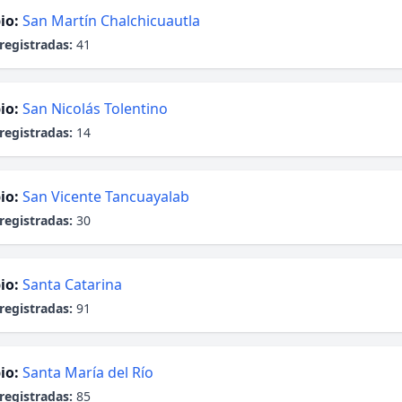
io:
San Martín Chalchicuautla
registradas:
41
io:
San Nicolás Tolentino
registradas:
14
io:
San Vicente Tancuayalab
registradas:
30
io:
Santa Catarina
registradas:
91
io:
Santa María del Río
registradas:
85