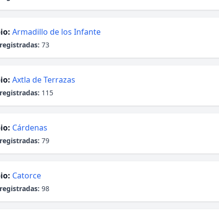
io:
Armadillo de los Infante
registradas:
73
io:
Axtla de Terrazas
registradas:
115
io:
Cárdenas
registradas:
79
io:
Catorce
registradas:
98