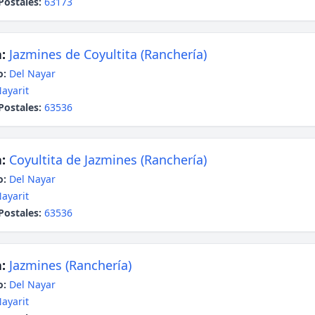
Postales:
63173
:
Jazmines de Coyultita (Ranchería)
o:
Del Nayar
ayarit
Postales:
63536
:
Coyultita de Jazmines (Ranchería)
o:
Del Nayar
ayarit
Postales:
63536
:
Jazmines (Ranchería)
o:
Del Nayar
ayarit