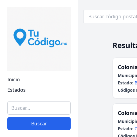
Result
Colonia
Municipi
Inicio
Estado:
B
Estados
Códigos 
Colonia
Municipi
Buscar
Estado:
C
Códigos 