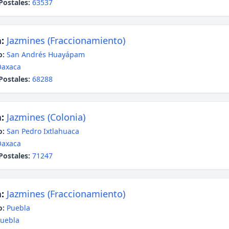
Postales:
63537
:
Jazmines (Fraccionamiento)
o:
San Andrés Huayápam
Oaxaca
Postales:
68288
:
Jazmines (Colonia)
o:
San Pedro Ixtlahuaca
Oaxaca
Postales:
71247
:
Jazmines (Fraccionamiento)
o:
Puebla
uebla