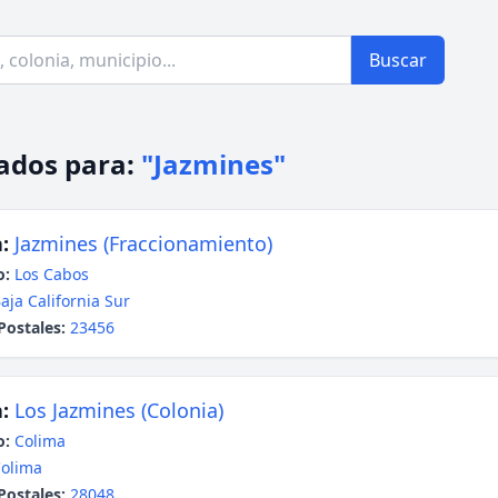
Buscar
ados para:
"Jazmines"
:
Jazmines (Fraccionamiento)
o:
Los Cabos
aja California Sur
Postales:
23456
:
Los Jazmines (Colonia)
o:
Colima
olima
Postales:
28048