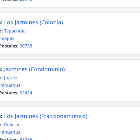
:
Los Jazmines (Colonia)
o:
Tapachula
hiapas
Postales:
30738
:
Jazmines (Condominio)
o:
Juárez
Chihuahua
Postales:
32424
:
Los Jazmines (Fraccionamiento)
o:
Delicias
Chihuahua
Postales:
33086