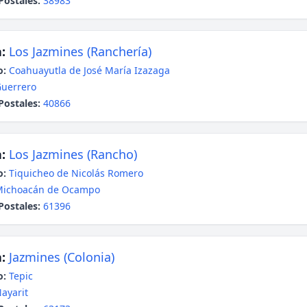
Postales:
38983
:
Los Jazmines (Ranchería)
o:
Coahuayutla de José María Izazaga
uerrero
Postales:
40866
:
Los Jazmines (Rancho)
o:
Tiquicheo de Nicolás Romero
Michoacán de Ocampo
Postales:
61396
:
Jazmines (Colonia)
o:
Tepic
ayarit