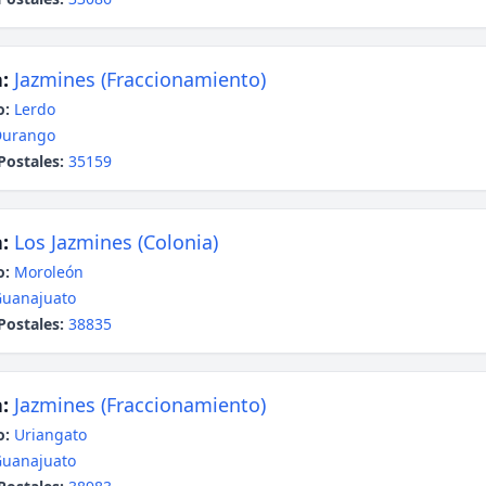
:
Jazmines (Fraccionamiento)
o:
Lerdo
Durango
Postales:
35159
:
Los Jazmines (Colonia)
o:
Moroleón
uanajuato
Postales:
38835
:
Jazmines (Fraccionamiento)
o:
Uriangato
uanajuato