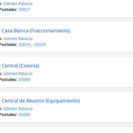
o:
Gómez Palacio
Postales:
35027
:
Casa Blanca (Fraccionamiento)
o:
Gómez Palacio
Postales:
35016
,
35024
:
Central (Colonia)
o:
Gómez Palacio
Postales:
35069
:
Central de Abastos (Equipamiento)
o:
Gómez Palacio
Postales:
35045