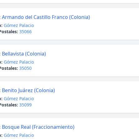
:
Armando del Castillo Franco (Colonia)
o:
Gómez Palacio
Postales:
35066
:
Bellavista (Colonia)
o:
Gómez Palacio
Postales:
35050
:
Benito Juárez (Colonia)
o:
Gómez Palacio
Postales:
35099
:
Bosque Real (Fraccionamiento)
o:
Gómez Palacio