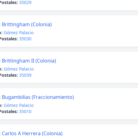
Postales:
35029
:
Brittingham (Colonia)
o:
Gómez Palacio
Postales:
35030
:
Brittingham II (Colonia)
o:
Gómez Palacio
Postales:
35039
:
Bugambilias (Fraccionamiento)
o:
Gómez Palacio
Postales:
35010
:
Carlos A Herrera (Colonia)