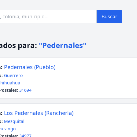
Buscar
ados para:
"Pedernales"
:
Pedernales (Pueblo)
o:
Guerrero
Chihuahua
Postales:
31694
:
Los Pedernales (Ranchería)
o:
Mezquital
Durango
Postales:
34977