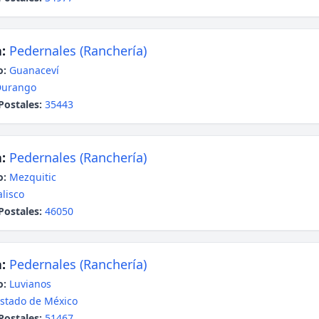
:
Pedernales (Ranchería)
o:
Guanaceví
Durango
Postales:
35443
:
Pedernales (Ranchería)
o:
Mezquitic
alisco
Postales:
46050
:
Pedernales (Ranchería)
o:
Luvianos
stado de México
Postales:
51467