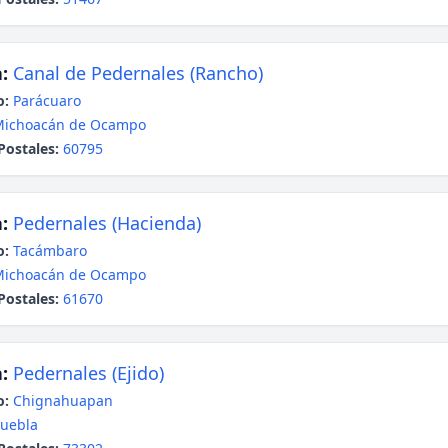
:
Canal de Pedernales (Rancho)
o:
Parácuaro
Michoacán de Ocampo
Postales:
60795
:
Pedernales (Hacienda)
o:
Tacámbaro
Michoacán de Ocampo
Postales:
61670
:
Pedernales (Ejido)
o:
Chignahuapan
uebla