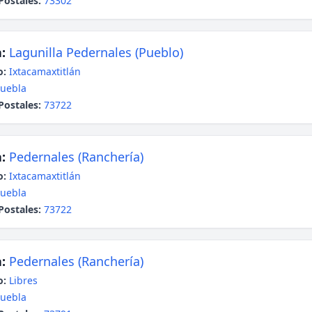
Postales:
73302
:
Lagunilla Pedernales (Pueblo)
o:
Ixtacamaxtitlán
uebla
Postales:
73722
:
Pedernales (Ranchería)
o:
Ixtacamaxtitlán
uebla
Postales:
73722
:
Pedernales (Ranchería)
o:
Libres
uebla