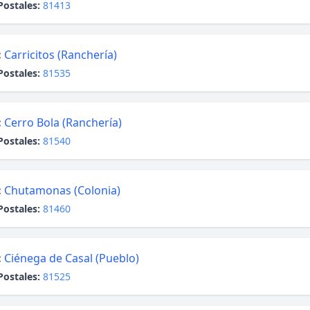
Postales:
81413
:
Carricitos (Ranchería)
Postales:
81535
:
Cerro Bola (Ranchería)
Postales:
81540
:
Chutamonas (Colonia)
Postales:
81460
:
Ciénega de Casal (Pueblo)
Postales:
81525