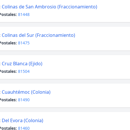
:
Colinas de San Ambrosio (Fraccionamiento)
Postales:
81448
:
Colinas del Sur (Fraccionamiento)
Postales:
81475
:
Cruz Blanca (Ejido)
Postales:
81504
:
Cuauhtémoc (Colonia)
Postales:
81490
:
Del Evora (Colonia)
Postales:
81460