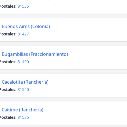
Postales:
81535
:
Buenos Aires (Colonia)
Postales:
81427
:
Bugambilias (Fraccionamiento)
Postales:
81490
:
Cacalotita (Ranchería)
Postales:
81540
:
Caitime (Ranchería)
Postales:
81535