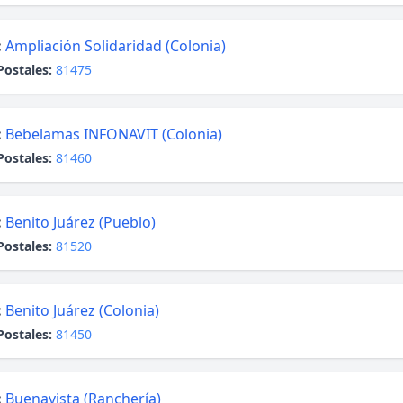
:
Ampliación Solidaridad (Colonia)
Postales:
81475
:
Bebelamas INFONAVIT (Colonia)
Postales:
81460
:
Benito Juárez (Pueblo)
Postales:
81520
:
Benito Juárez (Colonia)
Postales:
81450
:
Buenavista (Ranchería)