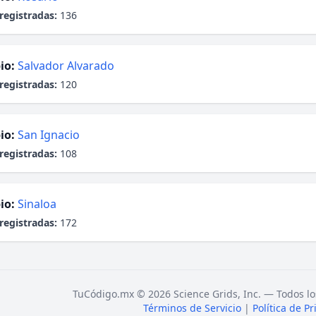
registradas:
136
io:
Salvador Alvarado
registradas:
120
io:
San Ignacio
registradas:
108
io:
Sinaloa
registradas:
172
TuCódigo.mx © 2026 Science Grids, Inc. — Todos lo
Términos de Servicio
|
Política de P