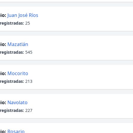
io:
Juan José Ríos
registradas:
25
io:
Mazatlán
registradas:
545
io:
Mocorito
registradas:
213
io:
Navolato
registradas:
227
io:
Rosario