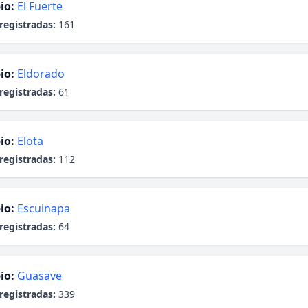
io:
El Fuerte
registradas:
161
io:
Eldorado
registradas:
61
io:
Elota
registradas:
112
io:
Escuinapa
registradas:
64
io:
Guasave
registradas:
339