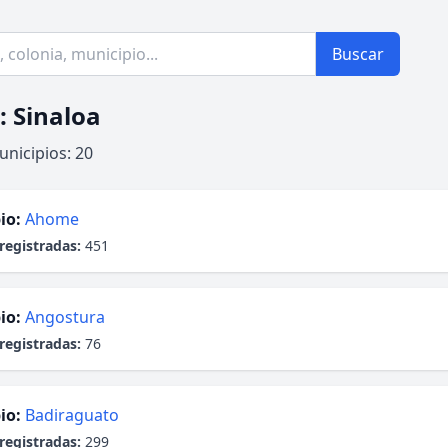
Buscar
: Sinaloa
unicipios: 20
io:
Ahome
registradas:
451
io:
Angostura
registradas:
76
io:
Badiraguato
registradas:
299