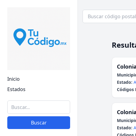
Result
Colonia
Municipi
Inicio
Estado:
A
Estados
Códigos 
Colonia
Municipi
Buscar
Estado:
A
Códigos 