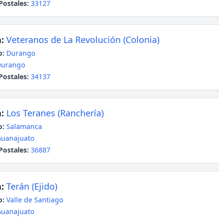
Postales:
33127
:
Veteranos de La Revolución (Colonia)
o:
Durango
Durango
Postales:
34137
:
Los Teranes (Ranchería)
o:
Salamanca
uanajuato
Postales:
36887
:
Terán (Ejido)
o:
Valle de Santiago
uanajuato