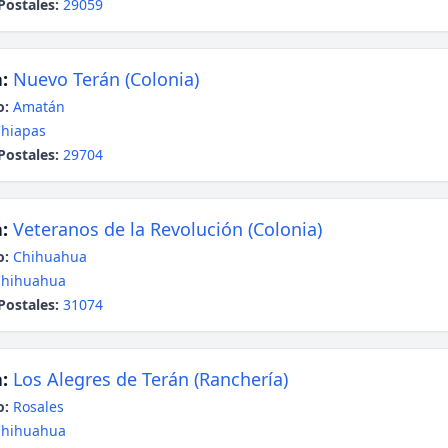
Postales:
29059
:
Nuevo Terán (Colonia)
o:
Amatán
hiapas
Postales:
29704
:
Veteranos de la Revolución (Colonia)
o:
Chihuahua
Chihuahua
Postales:
31074
:
Los Alegres de Terán (Ranchería)
o:
Rosales
Chihuahua