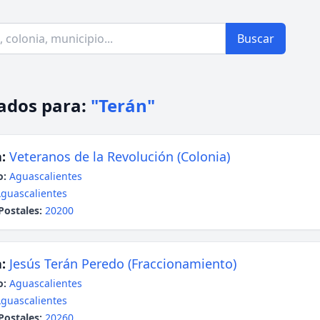
Buscar
ados para:
"Terán"
:
Veteranos de la Revolución (Colonia)
o:
Aguascalientes
guascalientes
Postales:
20200
:
Jesús Terán Peredo (Fraccionamiento)
o:
Aguascalientes
guascalientes
Postales:
20260