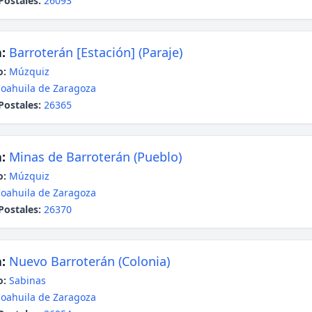
Postales:
26093
:
Barroterán [Estación] (Paraje)
o:
Múzquiz
oahuila de Zaragoza
Postales:
26365
:
Minas de Barroterán (Pueblo)
o:
Múzquiz
oahuila de Zaragoza
Postales:
26370
:
Nuevo Barroterán (Colonia)
o:
Sabinas
oahuila de Zaragoza