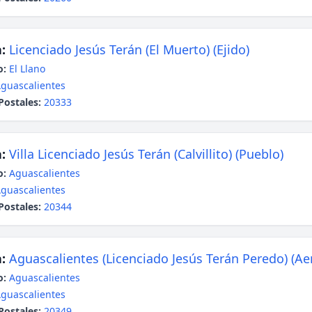
:
Licenciado Jesús Terán (El Muerto) (Ejido)
o:
El Llano
guascalientes
Postales:
20333
:
Villa Licenciado Jesús Terán (Calvillito) (Pueblo)
o:
Aguascalientes
guascalientes
Postales:
20344
:
Aguascalientes (Licenciado Jesús Terán Peredo) (Ae
o:
Aguascalientes
guascalientes
Postales:
20349