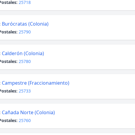
Postales:
25718
:
Burócratas (Colonia)
Postales:
25790
:
Calderón (Colonia)
Postales:
25780
:
Campestre (Fraccionamiento)
Postales:
25733
:
Cañada Norte (Colonia)
Postales:
25760