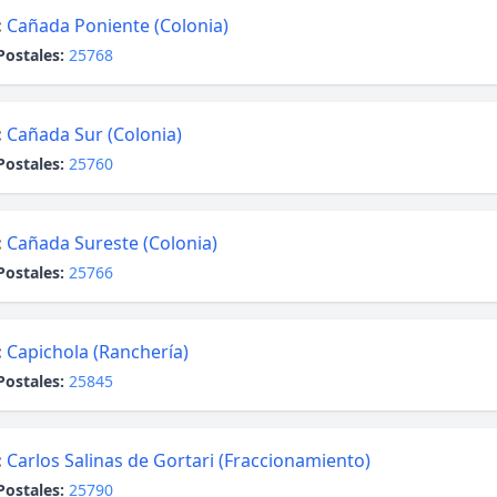
:
Cañada Poniente (Colonia)
Postales:
25768
:
Cañada Sur (Colonia)
Postales:
25760
:
Cañada Sureste (Colonia)
Postales:
25766
:
Capichola (Ranchería)
Postales:
25845
:
Carlos Salinas de Gortari (Fraccionamiento)
Postales:
25790