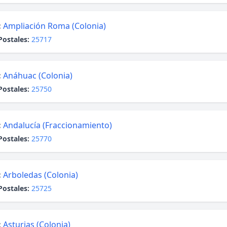
:
Ampliación Roma (Colonia)
Postales:
25717
:
Anáhuac (Colonia)
Postales:
25750
:
Andalucía (Fraccionamiento)
Postales:
25770
:
Arboledas (Colonia)
Postales:
25725
:
Asturias (Colonia)