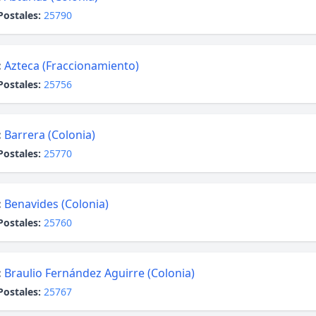
Postales:
25790
:
Azteca (Fraccionamiento)
Postales:
25756
:
Barrera (Colonia)
Postales:
25770
:
Benavides (Colonia)
Postales:
25760
:
Braulio Fernández Aguirre (Colonia)
Postales:
25767