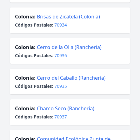
Colonia:
Brisas de Zicatela (Colonia)
Códigos Postales:
70934
Colonia:
Cerro de la Olla (Ranchería)
Códigos Postales:
70936
Colonia:
Cerro del Caballo (Ranchería)
Códigos Postales:
70935
Colonia:
Charco Seco (Ranchería)
Códigos Postales:
70937
Colonia:
Comunidad Ecológica Punta de