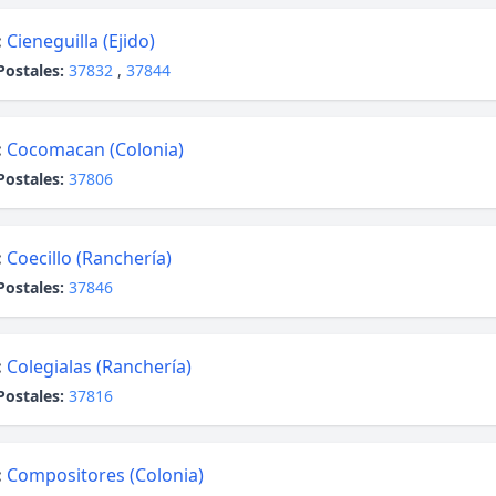
:
Cieneguilla (Ejido)
Postales:
37832
,
37844
:
Cocomacan (Colonia)
Postales:
37806
:
Coecillo (Ranchería)
Postales:
37846
:
Colegialas (Ranchería)
Postales:
37816
:
Compositores (Colonia)