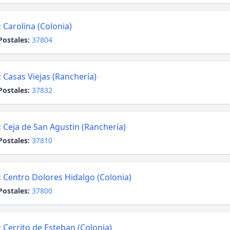
:
Carolina (Colonia)
Postales:
37804
:
Casas Viejas (Ranchería)
Postales:
37832
:
Ceja de San Agustin (Ranchería)
Postales:
37810
:
Centro Dolores Hidalgo (Colonia)
Postales:
37800
:
Cerrito de Esteban (Colonia)