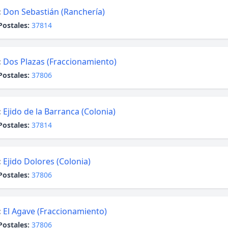
:
Don Sebastián (Ranchería)
Postales:
37814
:
Dos Plazas (Fraccionamiento)
Postales:
37806
:
Ejido de la Barranca (Colonia)
Postales:
37814
:
Ejido Dolores (Colonia)
Postales:
37806
:
El Agave (Fraccionamiento)
Postales:
37806