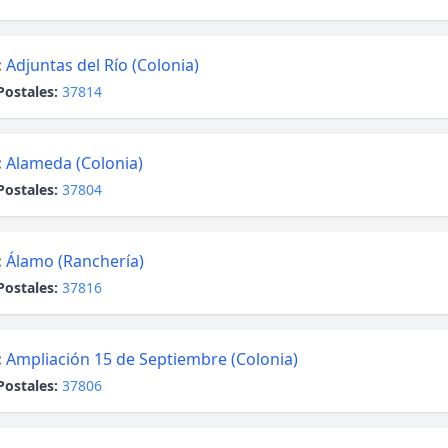
:
Adjuntas del Río (Colonia)
Postales:
37814
:
Alameda (Colonia)
Postales:
37804
:
Álamo (Ranchería)
Postales:
37816
:
Ampliación 15 de Septiembre (Colonia)
Postales:
37806