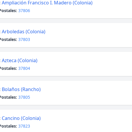
:
Ampliación Francisco I. Madero (Colonia)
Postales:
37806
:
Arboledas (Colonia)
Postales:
37803
:
Azteca (Colonia)
Postales:
37804
:
Bolaños (Rancho)
Postales:
37805
:
Cancino (Colonia)
Postales:
37823