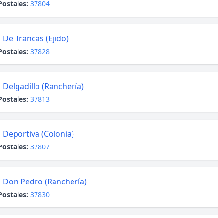
Postales:
37804
:
De Trancas (Ejido)
Postales:
37828
:
Delgadillo (Ranchería)
Postales:
37813
:
Deportiva (Colonia)
Postales:
37807
:
Don Pedro (Ranchería)
Postales:
37830