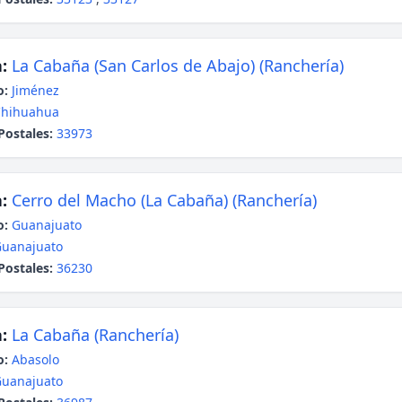
:
La Cabaña (San Carlos de Abajo) (Ranchería)
o:
Jiménez
Chihuahua
Postales:
33973
:
Cerro del Macho (La Cabaña) (Ranchería)
o:
Guanajuato
uanajuato
Postales:
36230
:
La Cabaña (Ranchería)
o:
Abasolo
uanajuato