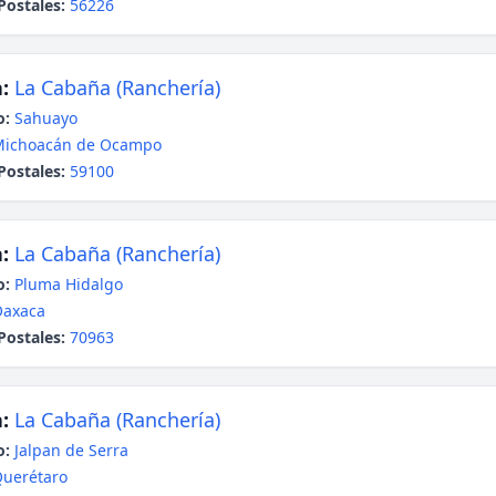
Postales:
56226
:
La Cabaña (Ranchería)
o:
Sahuayo
Michoacán de Ocampo
Postales:
59100
:
La Cabaña (Ranchería)
o:
Pluma Hidalgo
Oaxaca
Postales:
70963
:
La Cabaña (Ranchería)
o:
Jalpan de Serra
uerétaro