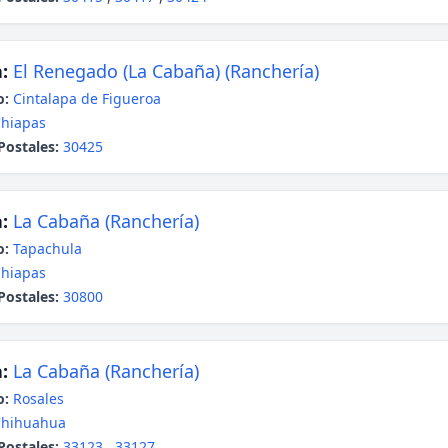
:
El Renegado (La Cabaña) (Ranchería)
o:
Cintalapa de Figueroa
hiapas
Postales:
30425
:
La Cabaña (Ranchería)
o:
Tapachula
hiapas
Postales:
30800
:
La Cabaña (Ranchería)
o:
Rosales
Chihuahua
Postales:
33123
,
33127