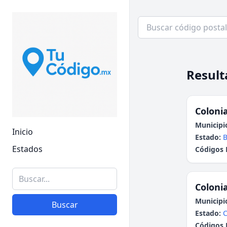
Result
Colonia
Municipi
Inicio
Estado:
B
Estados
Códigos 
Colonia
Municipi
Buscar
Estado:
C
Códigos 