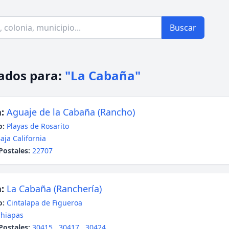
Buscar
ados para:
"La Cabaña"
:
Aguaje de la Cabaña (Rancho)
o:
Playas de Rosarito
aja California
Postales:
22707
:
La Cabaña (Ranchería)
o:
Cintalapa de Figueroa
hiapas
Postales:
30415
,
30417
,
30424