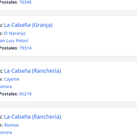
Postales:
76346
:
La Cabaña (Granja)
o:
El Naranjo
an Luis Potosí
Postales:
79314
:
La Cabaña (Ranchería)
o:
Cajeme
onora
Postales:
85218
:
La Cabaña (Ranchería)
o:
Álamos
onora