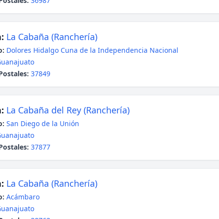
Postales:
36987
:
La Cabaña (Ranchería)
o:
Dolores Hidalgo Cuna de la Independencia Nacional
uanajuato
Postales:
37849
:
La Cabaña del Rey (Ranchería)
o:
San Diego de la Unión
uanajuato
Postales:
37877
:
La Cabaña (Ranchería)
o:
Acámbaro
uanajuato