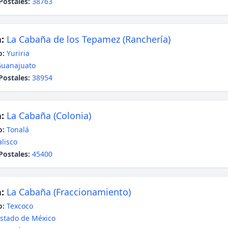
Postales:
38763
:
La Cabaña de los Tepamez (Ranchería)
o:
Yuriria
uanajuato
Postales:
38954
:
La Cabaña (Colonia)
o:
Tonalá
alisco
Postales:
45400
:
La Cabaña (Fraccionamiento)
o:
Texcoco
stado de México