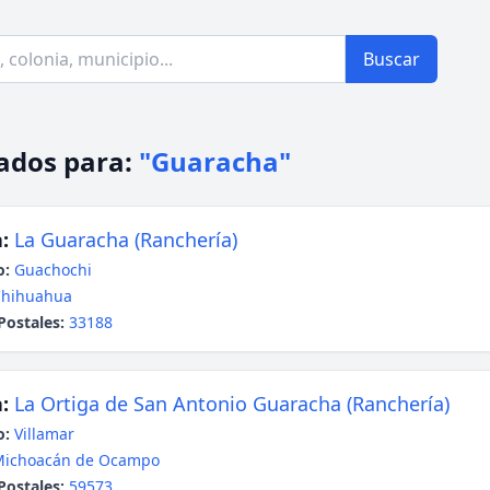
Buscar
ados para:
"Guaracha"
:
La Guaracha (Ranchería)
o:
Guachochi
Chihuahua
Postales:
33188
:
La Ortiga de San Antonio Guaracha (Ranchería)
o:
Villamar
Michoacán de Ocampo
Postales:
59573