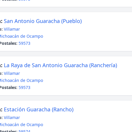
:
San Antonio Guaracha (Pueblo)
o:
Villamar
Michoacán de Ocampo
Postales:
59573
:
La Raya de San Antonio Guaracha (Ranchería)
o:
Villamar
Michoacán de Ocampo
Postales:
59573
:
Estación Guaracha (Rancho)
o:
Villamar
Michoacán de Ocampo
Postales:
59574