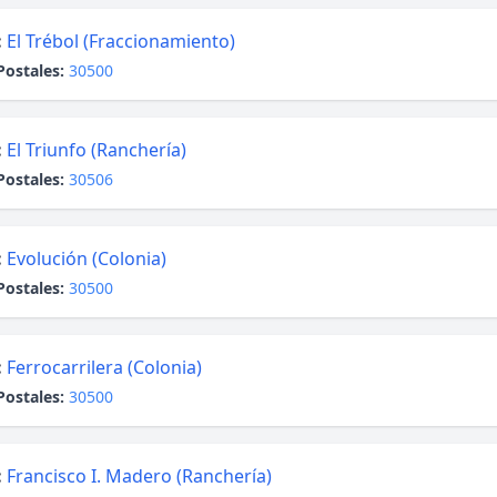
:
El Trébol (Fraccionamiento)
Postales:
30500
:
El Triunfo (Ranchería)
Postales:
30506
:
Evolución (Colonia)
Postales:
30500
:
Ferrocarrilera (Colonia)
Postales:
30500
:
Francisco I. Madero (Ranchería)