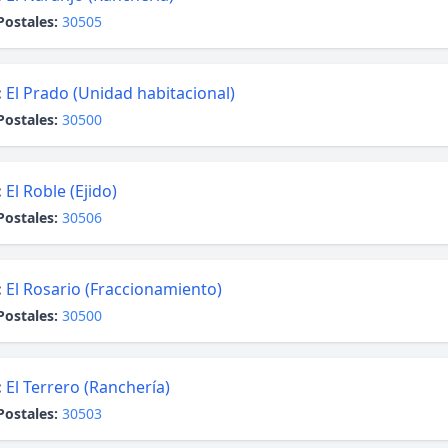
Postales:
30505
:
El Prado (Unidad habitacional)
Postales:
30500
:
El Roble (Ejido)
Postales:
30506
:
El Rosario (Fraccionamiento)
Postales:
30500
:
El Terrero (Ranchería)
Postales:
30503