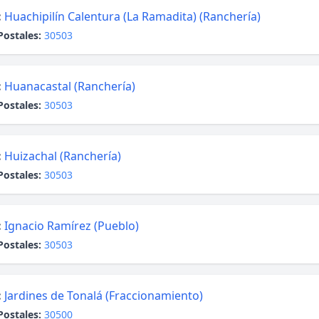
:
Huachipilín Calentura (La Ramadita) (Ranchería)
Postales:
30503
:
Huanacastal (Ranchería)
Postales:
30503
:
Huizachal (Ranchería)
Postales:
30503
:
Ignacio Ramírez (Pueblo)
Postales:
30503
:
Jardines de Tonalá (Fraccionamiento)
Postales:
30500