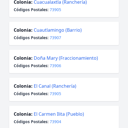
Colonia:
Cuacualaxtla (Ranchería)
Códigos Postales:
73905
Colonia:
Cuautlamingo (Barrio)
Códigos Postales:
73907
Colonia:
Doña Mary (Fraccionamiento)
Códigos Postales:
73906
Colonia:
El Canal (Ranchería)
Códigos Postales:
73905
Colonia:
El Carmen Ilita (Pueblo)
Códigos Postales:
73904