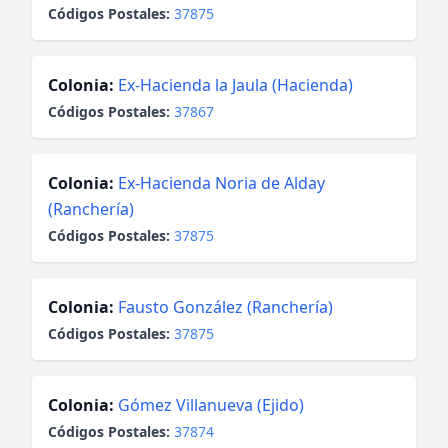
Códigos Postales:
37875
Colonia:
Ex-Hacienda la Jaula (Hacienda)
Códigos Postales:
37867
Colonia:
Ex-Hacienda Noria de Alday
(Ranchería)
Códigos Postales:
37875
Colonia:
Fausto González (Ranchería)
Códigos Postales:
37875
Colonia:
Gómez Villanueva (Ejido)
Códigos Postales:
37874