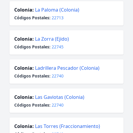
Colonia:
La Paloma (Colonia)
Códigos Postales:
22713
Colonia:
La Zorra (Ejido)
Códigos Postales:
22745
Colonia:
Ladrillera Pescador (Colonia)
Códigos Postales:
22740
Colonia:
Las Gaviotas (Colonia)
Códigos Postales:
22740
Colonia:
Las Torres (Fraccionamiento)