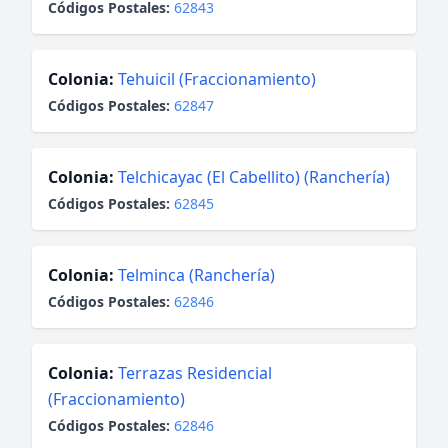
Códigos Postales:
62843
Colonia:
Tehuicil (Fraccionamiento)
Códigos Postales:
62847
Colonia:
Telchicayac (El Cabellito) (Ranchería)
Códigos Postales:
62845
Colonia:
Telminca (Ranchería)
Códigos Postales:
62846
Colonia:
Terrazas Residencial
(Fraccionamiento)
Códigos Postales:
62846