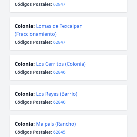
Códigos Postales:
62847
Colonia:
Lomas de Texcalpan
(Fraccionamiento)
Códigos Postales:
62847
Colonia:
Los Cerritos (Colonia)
Códigos Postales:
62846
Colonia:
Los Reyes (Barrio)
Códigos Postales:
62840
Colonia:
Malpaís (Rancho)
Códigos Postales:
62845