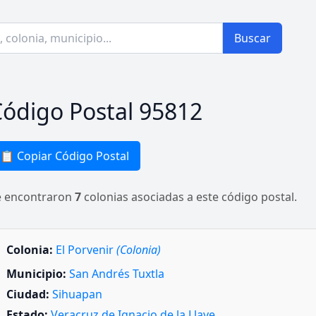
Buscar
ódigo Postal 95812
📋 Copiar Código Postal
e encontraron
7
colonias asociadas a este código postal.
Colonia:
El Porvenir
(Colonia)
Municipio:
San Andrés Tuxtla
Ciudad:
Sihuapan
Estado:
Veracruz de Ignacio de la Llave