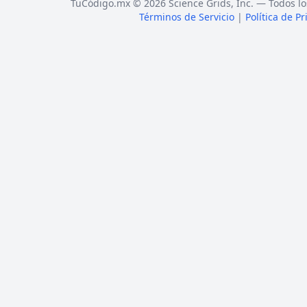
TuCódigo.mx © 2026 Science Grids, Inc. — Todos lo
Términos de Servicio
|
Política de P