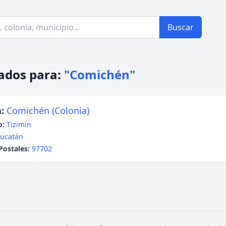
Buscar
ados para:
"Comichén"
:
Comichén (Colonia)
o:
Tizimín
ucatán
Postales:
97702