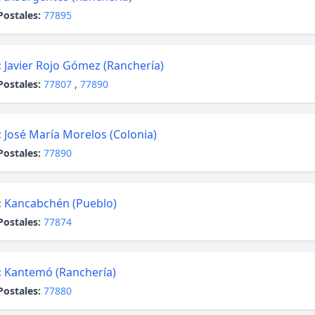
Postales:
77895
:
Javier Rojo Gómez (Ranchería)
Postales:
77807
,
77890
:
José María Morelos (Colonia)
Postales:
77890
:
Kancabchén (Pueblo)
Postales:
77874
:
Kantemó (Ranchería)
Postales:
77880