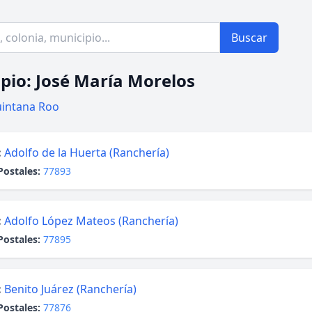
Buscar
pio: José María Morelos
intana Roo
:
Adolfo de la Huerta (Ranchería)
Postales:
77893
:
Adolfo López Mateos (Ranchería)
Postales:
77895
:
Benito Juárez (Ranchería)
Postales:
77876