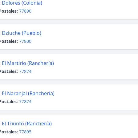
:
Dolores (Colonia)
Postales:
77890
:
Dziuche (Pueblo)
Postales:
77800
:
El Martirio (Ranchería)
Postales:
77874
:
El Naranjal (Ranchería)
Postales:
77874
:
El Triunfo (Ranchería)
Postales:
77895