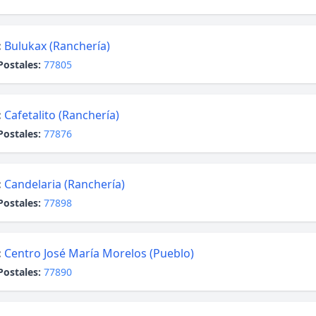
:
Bulukax (Ranchería)
Postales:
77805
:
Cafetalito (Ranchería)
Postales:
77876
:
Candelaria (Ranchería)
Postales:
77898
:
Centro José María Morelos (Pueblo)
Postales:
77890