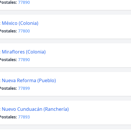
Postales:
77890
:
México (Colonia)
Postales:
77800
:
Miraflores (Colonia)
Postales:
77890
:
Nueva Reforma (Pueblo)
Postales:
77899
:
Nuevo Cunduacán (Ranchería)
Postales:
77893