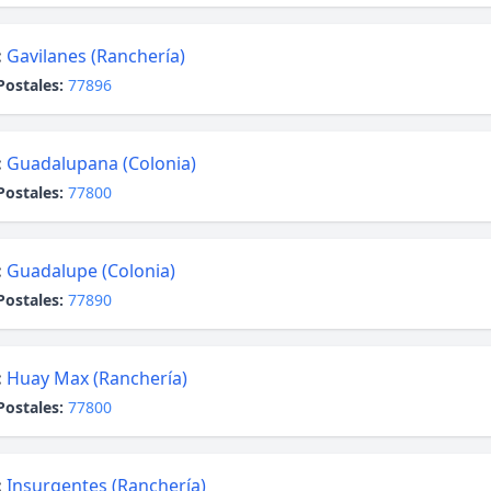
:
Gavilanes (Ranchería)
Postales:
77896
:
Guadalupana (Colonia)
Postales:
77800
:
Guadalupe (Colonia)
Postales:
77890
:
Huay Max (Ranchería)
Postales:
77800
:
Insurgentes (Ranchería)