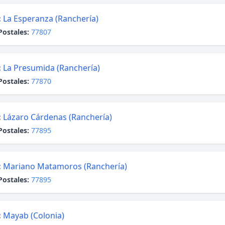
:
La Esperanza (Ranchería)
Postales:
77807
:
La Presumida (Ranchería)
Postales:
77870
:
Lázaro Cárdenas (Ranchería)
Postales:
77895
:
Mariano Matamoros (Ranchería)
Postales:
77895
:
Mayab (Colonia)