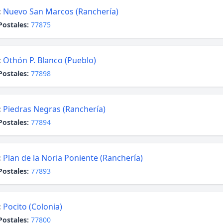
:
Nuevo San Marcos (Ranchería)
Postales:
77875
:
Othón P. Blanco (Pueblo)
Postales:
77898
:
Piedras Negras (Ranchería)
Postales:
77894
:
Plan de la Noria Poniente (Ranchería)
Postales:
77893
:
Pocito (Colonia)
Postales:
77800