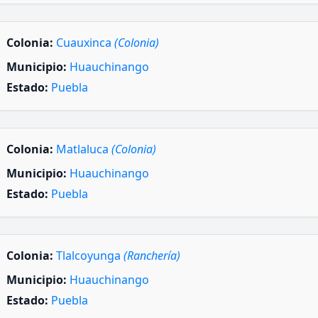
Colonia:
Cuauxinca
(Colonia)
Municipio:
Huauchinango
Estado:
Puebla
Colonia:
Matlaluca
(Colonia)
Municipio:
Huauchinango
Estado:
Puebla
Colonia:
Tlalcoyunga
(Ranchería)
Municipio:
Huauchinango
Estado:
Puebla