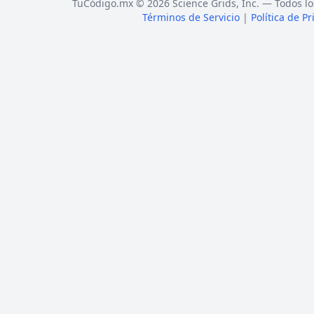
TuCódigo.mx © 2026 Science Grids, Inc. — Todos lo
Términos de Servicio
|
Política de P