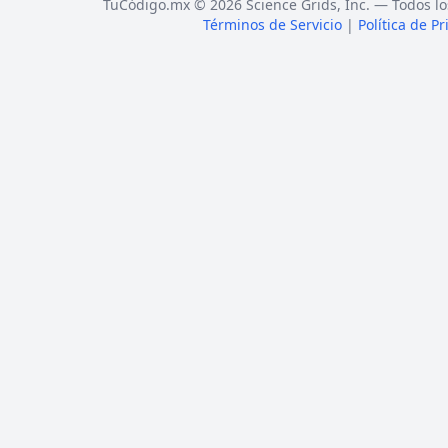
TuCódigo.mx © 2026 Science Grids, Inc. — Todos lo
Términos de Servicio
|
Política de P