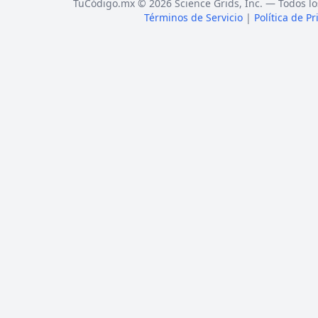
TuCódigo.mx © 2026 Science Grids, Inc. — Todos lo
Términos de Servicio
|
Política de P