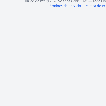
TuCódigo.mx © 2026 Science Grids, Inc. — Todos lo
Términos de Servicio
|
Política de P