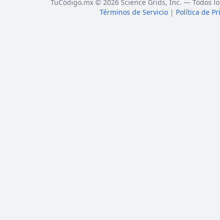
TuCódigo.mx © 2026 Science Grids, Inc. — Todos lo
Términos de Servicio
|
Política de P