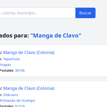
Buscar
ados para:
"Manga de Clavo"
:
Manga de Clavo (Colonia)
o:
Tapachula
hiapas
Postales:
30736
:
Manga de Clavo (Colonia)
o:
Zitácuaro
Michoacán de Ocampo
Postales:
61519