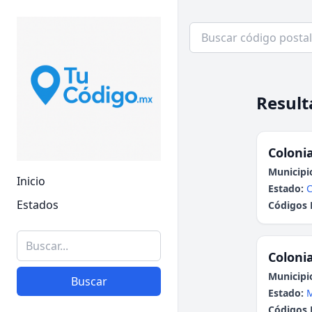
Result
Colonia
Municipi
Inicio
Estado:
C
Estados
Códigos 
Colonia
Municipi
Buscar
Estado:
Códigos 