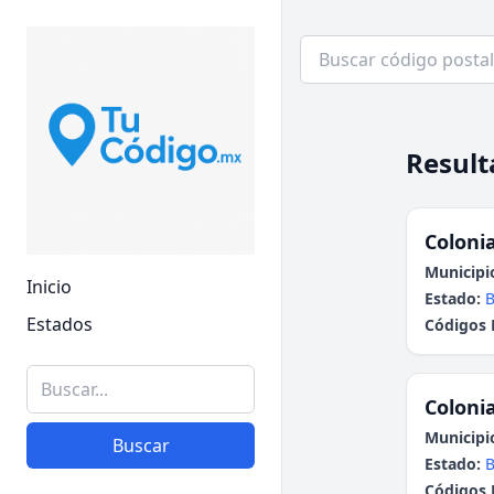
Result
Colonia
Municipi
Inicio
Estado:
B
Estados
Códigos 
Colonia
Municipi
Buscar
Estado:
B
Códigos 