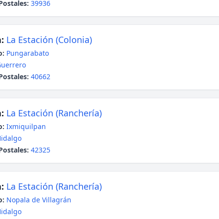
Postales:
39936
:
La Estación (Colonia)
o:
Pungarabato
uerrero
Postales:
40662
:
La Estación (Ranchería)
o:
Ixmiquilpan
idalgo
Postales:
42325
:
La Estación (Ranchería)
o:
Nopala de Villagrán
idalgo