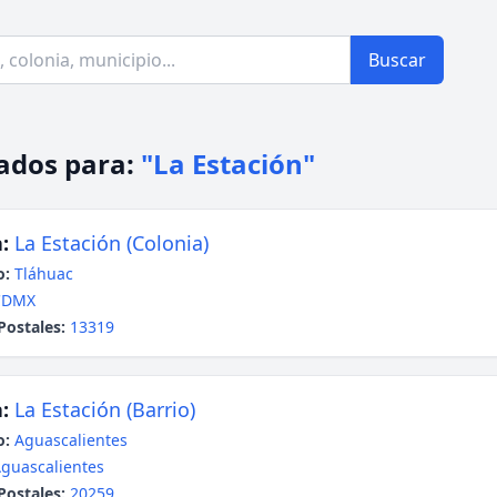
Buscar
ados para:
"La Estación"
:
La Estación (Colonia)
o:
Tláhuac
CDMX
Postales:
13319
:
La Estación (Barrio)
o:
Aguascalientes
guascalientes
Postales:
20259