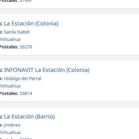
Postales:
31997
:
La Estación (Colonia)
o:
Santa Isabel
Chihuahua
Postales:
33270
:
INFONAVIT La Estación (Colonia)
o:
Hidalgo del Parral
Chihuahua
Postales:
33814
:
La Estación (Barrio)
o:
Jiménez
Chihuahua