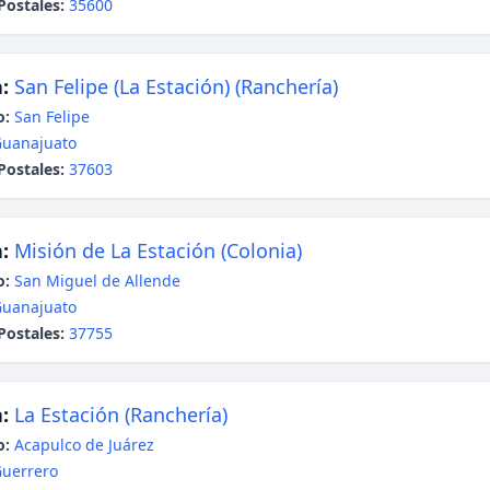
Postales:
35600
:
San Felipe (La Estación) (Ranchería)
o:
San Felipe
uanajuato
Postales:
37603
:
Misión de La Estación (Colonia)
o:
San Miguel de Allende
uanajuato
Postales:
37755
:
La Estación (Ranchería)
o:
Acapulco de Juárez
uerrero