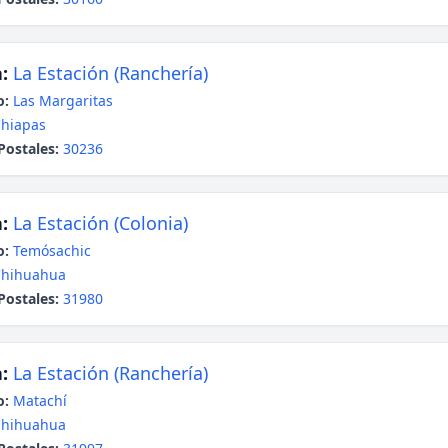
:
La Estación (Ranchería)
o:
Las Margaritas
hiapas
Postales:
30236
:
La Estación (Colonia)
o:
Temósachic
Chihuahua
Postales:
31980
:
La Estación (Ranchería)
o:
Matachí
Chihuahua