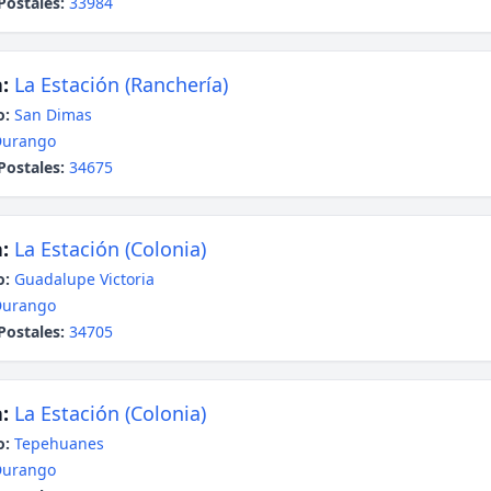
Postales:
33984
:
La Estación (Ranchería)
o:
San Dimas
Durango
Postales:
34675
:
La Estación (Colonia)
o:
Guadalupe Victoria
Durango
Postales:
34705
:
La Estación (Colonia)
o:
Tepehuanes
Durango