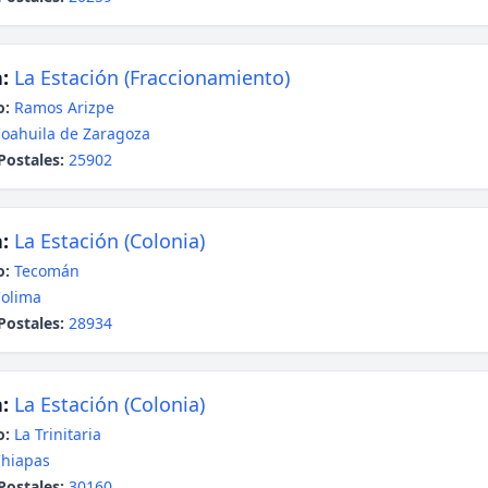
:
La Estación (Fraccionamiento)
o:
Ramos Arizpe
oahuila de Zaragoza
Postales:
25902
:
La Estación (Colonia)
o:
Tecomán
olima
Postales:
28934
:
La Estación (Colonia)
o:
La Trinitaria
hiapas
Postales:
30160