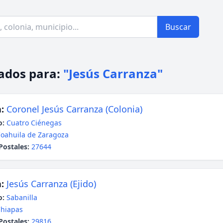
Buscar
ados para:
"Jesús Carranza"
:
Coronel Jesús Carranza (Colonia)
o:
Cuatro Ciénegas
oahuila de Zaragoza
Postales:
27644
:
Jesús Carranza (Ejido)
o:
Sabanilla
hiapas
Postales:
29816