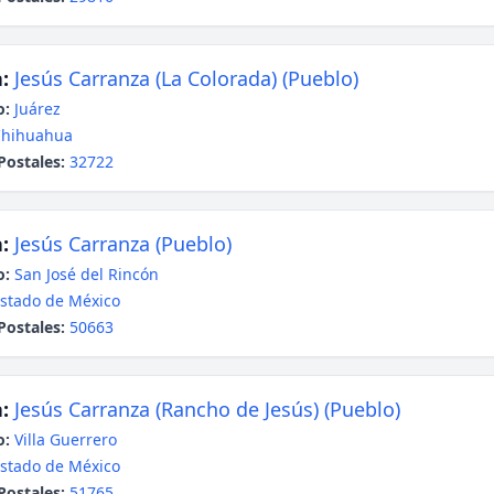
:
Jesús Carranza (La Colorada) (Pueblo)
o:
Juárez
Chihuahua
Postales:
32722
:
Jesús Carranza (Pueblo)
o:
San José del Rincón
stado de México
Postales:
50663
:
Jesús Carranza (Rancho de Jesús) (Pueblo)
o:
Villa Guerrero
stado de México
Postales:
51765