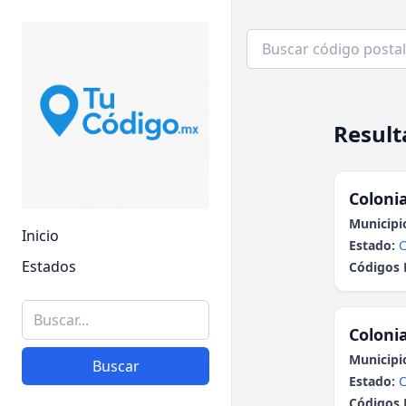
Result
Colonia
Municipi
Inicio
Estado:
C
Estados
Códigos 
Colonia
Municipi
Buscar
Estado:
C
Códigos 