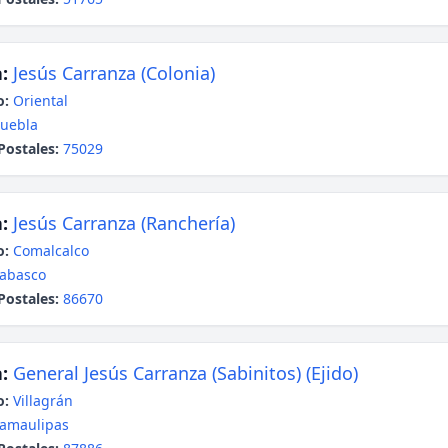
:
Jesús Carranza (Colonia)
o:
Oriental
uebla
Postales:
75029
:
Jesús Carranza (Ranchería)
o:
Comalcalco
abasco
Postales:
86670
:
General Jesús Carranza (Sabinitos) (Ejido)
o:
Villagrán
amaulipas