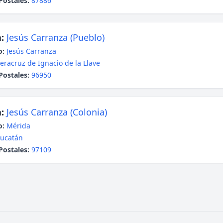
Postales:
87886
:
Jesús Carranza (Pueblo)
o:
Jesús Carranza
eracruz de Ignacio de la Llave
Postales:
96950
:
Jesús Carranza (Colonia)
o:
Mérida
ucatán
Postales:
97109