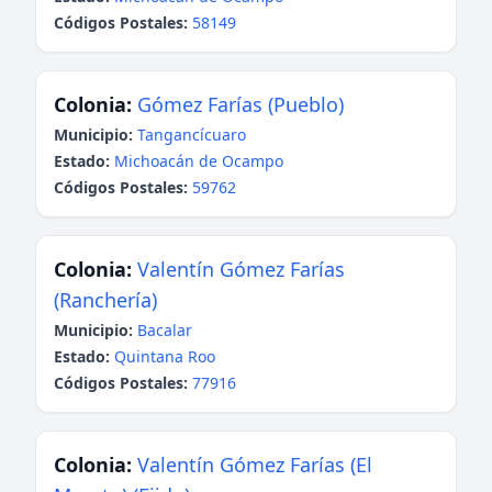
Códigos Postales:
58149
Colonia:
Gómez Farías (Pueblo)
Municipio:
Tangancícuaro
Estado:
Michoacán de Ocampo
Códigos Postales:
59762
Colonia:
Valentín Gómez Farías
(Ranchería)
Municipio:
Bacalar
Estado:
Quintana Roo
Códigos Postales:
77916
Colonia:
Valentín Gómez Farías (El