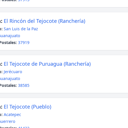
:
El Rincón del Tejocote (Ranchería)
o:
San Luis de la Paz
uanajuato
Postales:
37919
:
El Tejocote de Puruagua (Ranchería)
o:
Jerécuaro
uanajuato
Postales:
38585
:
El Tejocote (Pueblo)
o:
Acatepec
uerrero