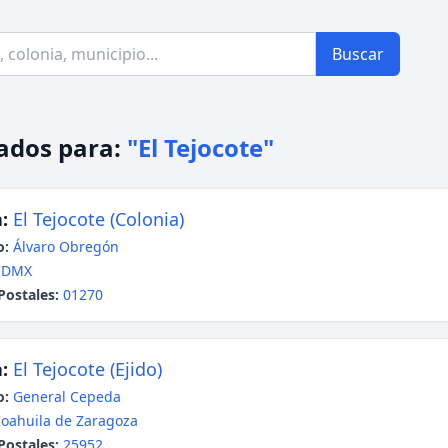
Buscar
ados para:
"El Tejocote"
:
El Tejocote (Colonia)
o:
Álvaro Obregón
CDMX
Postales:
01270
:
El Tejocote (Ejido)
o:
General Cepeda
oahuila de Zaragoza
Postales:
25952