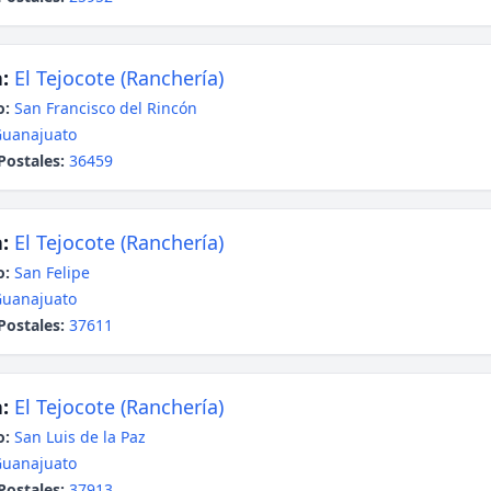
:
El Tejocote (Ranchería)
o:
San Francisco del Rincón
uanajuato
Postales:
36459
:
El Tejocote (Ranchería)
o:
San Felipe
uanajuato
Postales:
37611
:
El Tejocote (Ranchería)
o:
San Luis de la Paz
uanajuato
Postales:
37913