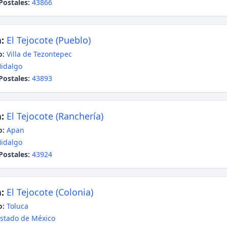
Postales:
43866
:
El Tejocote (Pueblo)
o:
Villa de Tezontepec
idalgo
Postales:
43893
:
El Tejocote (Ranchería)
o:
Apan
idalgo
Postales:
43924
:
El Tejocote (Colonia)
o:
Toluca
stado de México