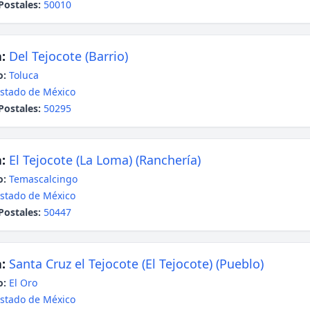
Postales:
50010
:
Del Tejocote (Barrio)
o:
Toluca
stado de México
Postales:
50295
:
El Tejocote (La Loma) (Ranchería)
o:
Temascalcingo
stado de México
Postales:
50447
:
Santa Cruz el Tejocote (El Tejocote) (Pueblo)
o:
El Oro
stado de México