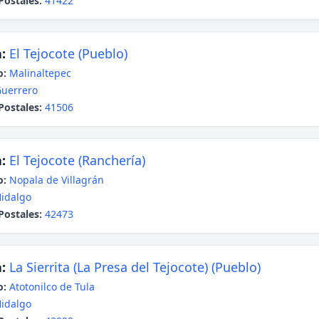
Postales:
41422
:
El Tejocote (Pueblo)
o:
Malinaltepec
uerrero
Postales:
41506
:
El Tejocote (Ranchería)
o:
Nopala de Villagrán
idalgo
Postales:
42473
:
La Sierrita (La Presa del Tejocote) (Pueblo)
o:
Atotonilco de Tula
idalgo