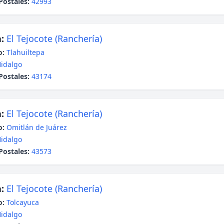
Postales:
42993
:
El Tejocote (Ranchería)
o:
Tlahuiltepa
idalgo
Postales:
43174
:
El Tejocote (Ranchería)
o:
Omitlán de Juárez
idalgo
Postales:
43573
:
El Tejocote (Ranchería)
o:
Tolcayuca
idalgo