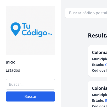
Result
Colonia
Municipi
Inicio
Estado:
C
Estados
Códigos 
Colonia
Municipi
Buscar
Estado:
E
Códigos 