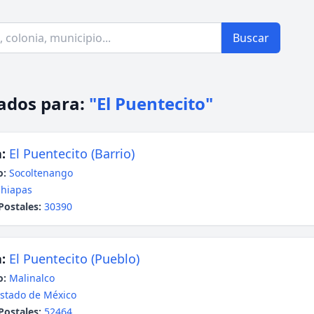
Buscar
ados para:
"El Puentecito"
:
El Puentecito (Barrio)
o:
Socoltenango
hiapas
Postales:
30390
:
El Puentecito (Pueblo)
o:
Malinalco
stado de México
Postales:
52464