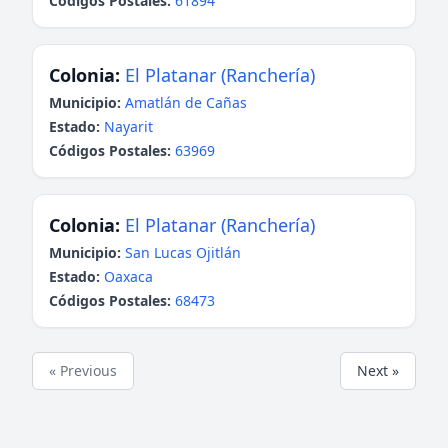
Códigos Postales:
61894
Colonia:
El Platanar (Ranchería)
Municipio:
Amatlán de Cañas
Estado:
Nayarit
Códigos Postales:
63969
Colonia:
El Platanar (Ranchería)
Municipio:
San Lucas Ojitlán
Estado:
Oaxaca
Códigos Postales:
68473
« Previous
Next »