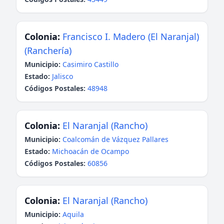
Colonia:
Francisco I. Madero (El Naranjal)
(Ranchería)
Municipio:
Casimiro Castillo
Estado:
Jalisco
Códigos Postales:
48948
Colonia:
El Naranjal (Rancho)
Municipio:
Coalcomán de Vázquez Pallares
Estado:
Michoacán de Ocampo
Códigos Postales:
60856
Colonia:
El Naranjal (Rancho)
Municipio:
Aquila