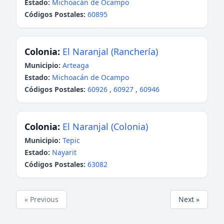
Estado:
Michoacán de Ocampo
Códigos Postales:
60895
Colonia:
El Naranjal (Ranchería)
Municipio:
Arteaga
Estado:
Michoacán de Ocampo
Códigos Postales:
60926
,
60927
,
60946
Colonia:
El Naranjal (Colonia)
Municipio:
Tepic
Estado:
Nayarit
Códigos Postales:
63082
« Previous
Next »