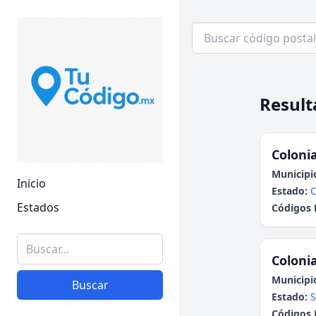
Result
Colonia
Municipi
Inicio
Estado:
C
Estados
Códigos 
Colonia
Municipi
Buscar
Estado:
S
Códigos 