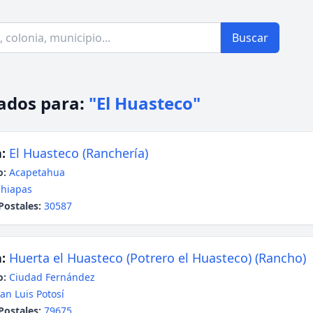
Buscar
ados para:
"El Huasteco"
:
El Huasteco (Ranchería)
o:
Acapetahua
hiapas
Postales:
30587
:
Huerta el Huasteco (Potrero el Huasteco) (Rancho)
o:
Ciudad Fernández
an Luis Potosí
Postales:
79675