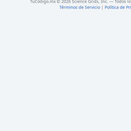
TuCódigo.mx © 2026 Science Grids, Inc. — Todos lo
Términos de Servicio
|
Política de P