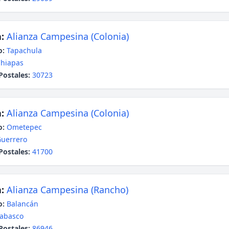
:
Alianza Campesina (Colonia)
o:
Tapachula
hiapas
Postales:
30723
:
Alianza Campesina (Colonia)
o:
Ometepec
uerrero
Postales:
41700
:
Alianza Campesina (Rancho)
o:
Balancán
abasco
Postales:
86946