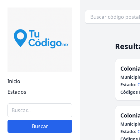
Result
Colonia
Municipi
Inicio
Estado:
C
Estados
Códigos 
Colonia
Municipi
Buscar
Estado:
C
Códigos 